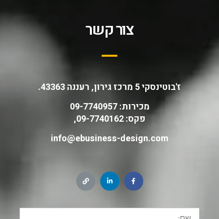
צור קשר
ז'בוטינסקי 5 מרכז גירון, רעננה 43363.
מכירות: 09-7740957
פקס: 09-7740162,
info@ebusiness-design.com
שם: