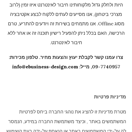
היות ולחלק גדול מלקוחותינו חיבור לאינטרנט איזו זמין (לרוב
מצרכי ביטחון), אנו מסייעים לעתים ללקוח לבצע אקטיבציה
מסוג Offline. אנו מתמחים בשירות זה ויודעים להתריע, טרם
הרכישה, האם בכלל ניתן להפעיל רישיון תוכנה זה או אחר ללא
חיבור לאינטרנט.
צרו עמנו קשר לקבלת יעוץ והצעות מחיר. טלפון מכירות:
09-7740957, מייל:
info@ebusiness-design.com
מדיניות פרטיות
מטרת מדיניות זו להציג את נוהגי החברה ביחס לפרטיות
המשתמשים באתר , וכיצד משתמשת החברה במידע, הנמסר
לה על-ידי המשתמשים באתר או הנאסף על-ידה בעת השימוש