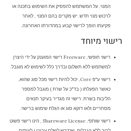
המנוי, על המשתמש להפסיק את השימוש בתכנה או
לרכוש מנוי חדש. יש מקרים בהם המנוי , לאחר
פקיעתו הופך לרישוי קבוע במהדורתו האחרונה.
רישוי מיוחד
רישוי חופשי, Freeware רישוי המוענק על ידי היצרן
למשתמש ללא תשלום ובדרך כלל לשימוש לא מוגבל.
רישוי ע"פ Core, יכול להיות רישוי מכל סוג שהוא,
כאשר הפעלתו ( בד"כ על שרת ) מוגבל למספר
הליבות בשרת. רישוי זה מגדיר בעיקר תנאים
מסחריים ולאו דוקא סוג או הגלת שימוש ברישוי.
רישוי שותפי, Shareware License , הינו רישוי פשוט
לרוב ללא הגבלות, שנדרש לשלם עבורו ) לעיתים