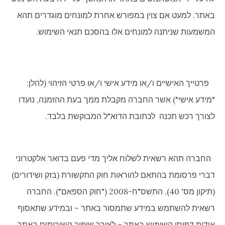
באתר. למעט אם צוין במפורש אחרת למונחים מוגדרים תהא
המשמעות שניתנה למונחים אלו בהסכם תנאי השימוש.
פרטייך האישיים ו/או מידע אישי ו/או פרטי הזיהוי (להלן:
"מידע אישי") אשר החברה מקבלת ממך בעת ההזמנה, נועדו
לצורך רכש תכנה לכתובת הדוא"ל המבוקשת בלבד.
החברה תהא רשאית לשלוח אליך מדי פעם בדואר אלקטרוני
דברי פרסומת בהתאם להוראות חוק התקשורת (בזק ושידורים)
(תיקון מס' 40), התשס"ח-2008 ("חוק הספאם"). החברה
רשאית להשתמש במידע שתמסור באתר – ובמידע שתאסוף
אודות דפוסי השימוש באתר – לצורך שיפור השירותים באתר