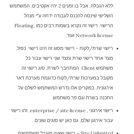
ללא הגבלה, אבל בו זמנים 2 יהיו אקטיבים. המשתמש
השלישי שינסה להכנס לעבודה ידחה ע"י מנהל
הרישוי. רישוי זה נקרא בשמות רבים כמו Floating,
Network license ועוד.
רישוי שרת/לקוח – רישוי מסוג זה הינו רישוי כפול,
מצד אחד רישוי שרת ומצד שני רישוי עבור כל
משתמש Client המתחבר לשרת, סוג רישוי זה
מקובל במערכות שרת/לקוח כדוגמת מערכת דאר
אירגונית. במקרים אלו נדרש המשתמש לשלם על
התכנה בשרת וגם פר משתמש.
רישוי אירגוני , enterprise / site license, זהו רישוי
עבור אירגון שלם, גם כאן יש סוגים שונים.
Site Unlimited – רישוי שאינו מוגבל משתמשים