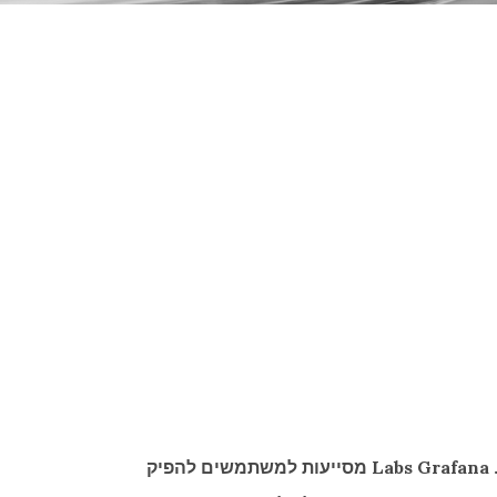
החברה שעומדת מאחורי Grafana, תוכנת הקוד הפתוח המובילה להדמיה של נתוני סדרות זמן. Labs Grafana מסייעות למשתמשים להפיק