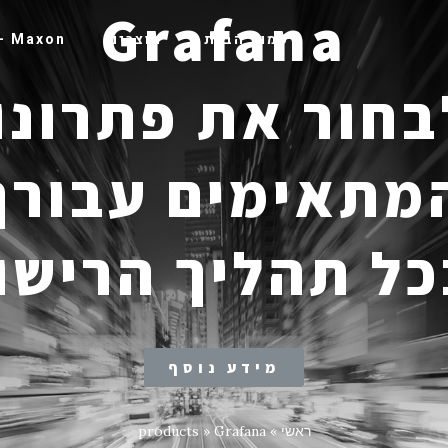
Grafana
עמוד הבית
מוצרים
Maxon – חנות
לבחור את פתרונו
תאימים עבורך 
כל תהליך הרישוי
מידע נוסף
ראשי
»
Grafana
»
products